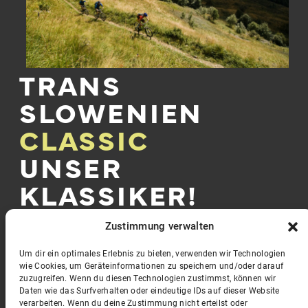
TRANS
SLOWENIEN
CLASSIC
UNSER
KLASSIKER!
Zustimmung verwalten
Unser Klassiker – seit 15 Jahren im Programm aber
immer noch ein einmaliges Erlebnis! Die
Um dir ein optimales Erlebnis zu bieten, verwenden wir Technologien
„Transslowenien“ von Kranjska Gora in den Julischen
wie Cookies, um Geräteinformationen zu speichern und/oder darauf
Alpen bis nach Piran an der slowenischen Adriaküste.
zuzugreifen. Wenn du diesen Technologien zustimmst, können wir
Eine Woche Mountainbiken abseits bekannter
Daten wie das Surfverhalten oder eindeutige IDs auf dieser Website
verarbeiten. Wenn du deine Zustimmung nicht erteilst oder
Transalp-Routen auf einsamen Singletrails in einem