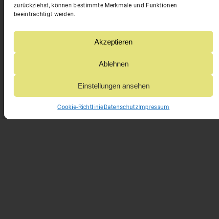
zurückziehst, können bestimmte Merkmale und Funktionen
der abwechslungsreichsten Länder Europas.
beeinträchtigt werden.
In sechs Etappen durch den Westen des Landes, jeden
Tag erwarten uns neue Landschaften und
fantastische, einsame Trails. Das Beste zu Schluss:
Akzeptieren
Ein Ende am Meer!
Was ist Euch lieber? Mit Guide oder Selfguided?
Ablehnen
Einstellungen ansehen
TRANSSLOWENIEN CLASSIC
Cookie-Richtlinie
Datenschutz
Impressum
TRANSSLOWENIEN CLASSIC SELFGUIDED
DIE SCHÖNSTE?
ALPEN
ÜBERQUERUNG