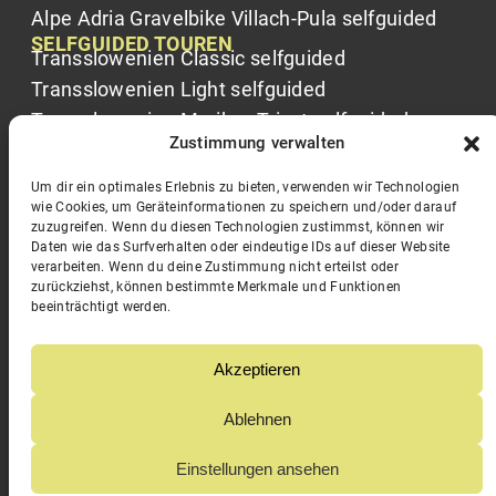
Alpe Adria Gravelbike Villach-Pula selfguided
SELFGUIDED TOUREN
Transslowenien Classic selfguided
Transslowenien Light selfguided
Transslowenien Maribor-Triest selfguided
Zustimmung verwalten
Trans Friaul selfguided
Best of Soča selfguided
Um dir ein optimales Erlebnis zu bieten, verwenden wir Technologien
wie Cookies, um Geräteinformationen zu speichern und/oder darauf
Um den Triglav selfguided
zuzugreifen. Wenn du diesen Technologien zustimmst, können wir
Daten wie das Surfverhalten oder eindeutige IDs auf dieser Website
KONTAKT
verarbeiten. Wenn du deine Zustimmung nicht erteilst oder
zurückziehst, können bestimmte Merkmale und Funktionen
BUCH
beeinträchtigt werden.
INFO
Akzeptieren
Ablehnen
©2026 MTB SLOWENIEN
|
IMPRESSUM
|
DATENSCHUTZ
|
AGB
Einstellungen ansehen