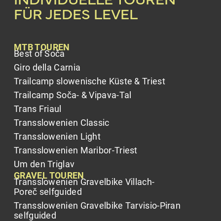
INDIVIDUELLE TOUREN
FÜR JEDES LEVEL
MTB TOUREN
Best of Soča
Giro della Carnia
Trailcamp slowenische Küste & Triest
Trailcamp Soča- & Vipava-Tal
Trans Friaul
Transslowenien Classic
Transslowenien Light
Transslowenien Maribor-Triest
Um den Triglav
GRAVEL TOUREN
Transslowenien Gravelbike Villach-
Poreč selfguided
Transslowenien Gravelbike Tarvisio-Piran
selfguided